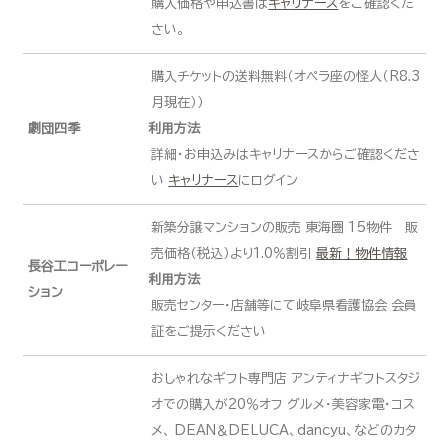
購入価格や申込書は
キャリナース
をご確認くだ
さい。
購入チケットの送料無料（オペラ座の怪人（R8.3
月現在））
劇団四季
利用方法
詳細・お申込みはキャリナースからご確認くださ
い
キャリナース
にログイン
新築分譲マンションの販売 東海圏 15物件 販
売価格（税込）より1.0％割引
最新！物件情報
長谷工コーポレー
利用方法
ション
販売センター・店舗等にて岐阜県看護協会 会員
証をご提示ください
おしゃれなギフト専門店 アンティナギフトスタジ
オでの購入が20％オフ グルメ・美容家電・コス
メ、 DEAN＆DELUCA、dancyu、などのカタ