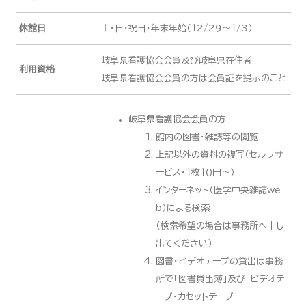
休館日
土・日・祝日・年末年始（１２/２９～１/３）
岐阜県看護協会会員及び岐阜県在住者
利用資格
岐阜県看護協会会員の方は会員証を提示のこと
岐阜県看護協会会員の方
館内の図書・雑誌等の閲覧
上記以外の資料の複写（セルフサ
ービス・１枚１０円～）
インターネット（医学中央雑誌we
b）による検索
（検索希望の場合は事務所へ申し
出てください）
図書・ビデオテープの貸出は事務
所で「図書貸出簿」及び「ビデオテ
ープ・カセットテープ