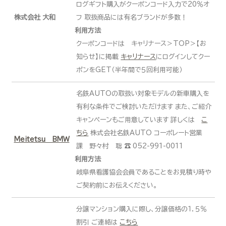
ログギフト購入がクーポンコード入力で20％オ
株式会社 大和
フ 取扱商品には有名ブランドが多数！
利用方法
クーポンコードは キャリナース＞TOP＞【お
知らせ】に掲載
キャリナース
にログインしてクー
ポンをGET（半年間で５回利用可能）
名鉄AUTOの取扱い対象モデルの新車購入を
有利な条件でご検討いただけます また、ご紹介
キャンペーンもご用意しています 詳しくは
こ
ちら
株式会社名鉄AUTO コーポレート営業
Meitetsu BMW
課 野々村 聡 ☎ 052-991-0011
利用方法
岐阜県看護協会会員であることをお見積り時や
ご契約前にお伝えください。
分譲マンション購入に際し、分譲価格の１．５％
割引 ご連絡は
こちら