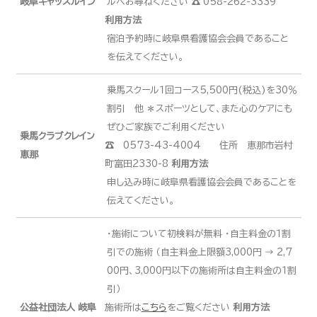
岐阜キャッスルイン
ルへお尋ねください ☎ 058-262-3339
利用方法
宿泊予約時に岐阜県看護協会会員であること
を伝えてください。
乗馬スクール１回コース5,500円(税込)を30％
割引 他 ＊スポーツとして、また心のケアにも
ぜひご家族でご利用ください
乗馬クラブクレイン
☎ 0573-43-4004 住所 恵那市岩村
恵那
町富田2330-8
利用方法
申し込み時に岐阜県看護協会会員であることを
伝えてください。
・施術について初検料が無料 ・自主料金の１割
引での施術 （自主料金上限額3,000円 → 2,7
00円、3,000円以下の施術所は自主料金の１割
引）
公益社団法人 岐阜
施術所は
こちら
をご覧ください
利用方法