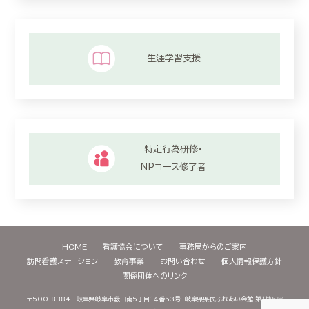
生涯学習支援
特定行為研修・
NPコース修了者
HOME
看護協会について
事務局からのご案内
訪問看護ステーション
教育事業
お問い合わせ
個人情報保護方針
関係団体へのリンク
〒500-8384 岐阜県岐阜市薮田南５丁目１４番５３号
岐阜県県民ふれあい会館 第１棟５階