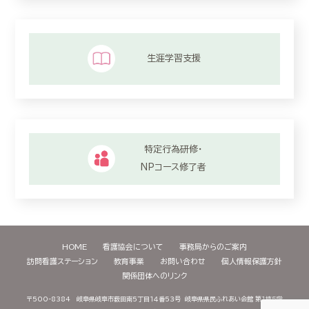
生涯学習支援
特定行為研修・
NPコース修了者
HOME
看護協会について
事務局からのご案内
訪問看護ステーション
教育事業
お問い合わせ
個人情報保護方針
関係団体へのリンク
〒500-8384 岐阜県岐阜市薮田南５丁目１４番５３号
岐阜県県民ふれあい会館 第１棟５階