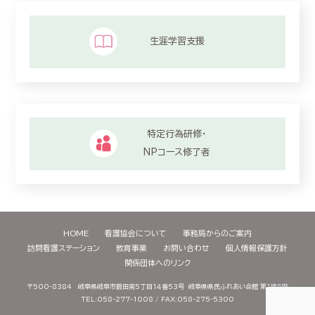
生涯学習支援
特定行為研修・
NPコース修了者
HOME
看護協会について
事務局からのご案内
訪問看護ステーション
教育事業
お問い合わせ
個人情報保護方針
関係団体へのリンク
〒500-8384 岐阜県岐阜市薮田南５丁目１４番５３号
岐阜県県民ふれあい会館 第１棟５階
TEL:058-277-1008 / FAX:058-275-5300